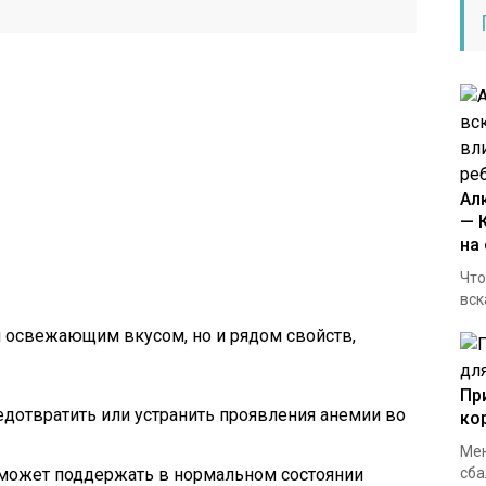
Ал
— 
на
Что
вск
м освежающим вкусом, но и рядом свойств,
Пр
дотвратить или устранить проявления анемии во
ко
Мен
может поддержать в нормальном состоянии
сба