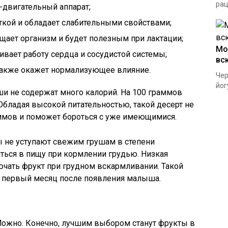
рац
-двигательный аппарат;
аткой и обладает слабительными свойствами;
ает организм и будет полезным при лактации;
Мо
ивает работу сердца и сосудистой системы;
вс
 также окажет нормализующее влияние.
Чер
йог
ши не содержат много калорий. На 100 граммов
 Обладая высокой питательностью, такой десерт не
ммов и поможет бороться с уже имеющимися.
 не уступают свежим грушам в степени
яться в пищу при кормлении грудью. Низкая
ючать фрукт при грудном вскармливании. Такой
в первый месяц после появления малыша.
ожно. Конечно, лучшим выбором станут фрукты в