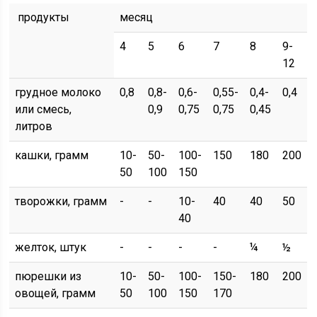
продукты
месяц
4
5
6
7
8
9-
12
грудное молоко
0,8
0,8-
0,6-
0,55-
0,4-
0,4
или смесь,
0,9
0,75
0,75
0,45
литров
кашки, грамм
10-
50-
100-
150
180
200
50
100
150
творожки, грамм
-
-
10-
40
40
50
40
желток, штук
-
-
-
-
¼
½
пюрешки из
10-
50-
100-
150-
180
200
овощей, грамм
50
100
150
170