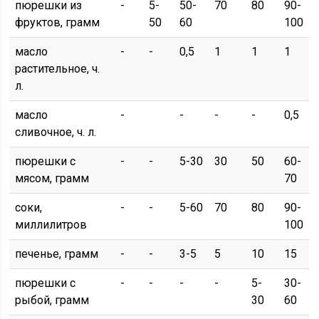
пюрешки из
-
5-
50-
70
80
90-
фруктов, грамм
50
60
100
масло
-
-
0,5
1
1
1
растительное, ч.
л.
масло
-
-
-
-
0,5
сливочное, ч. л.
пюрешки с
-
-
5-30
30
50
60-
мясом, грамм
70
соки,
-
-
5-60
70
80
90-
миллилитров
100
печенье, грамм
-
-
3-5
5
10
15
пюрешки с
-
-
-
-
5-
30-
рыбой, грамм
30
60