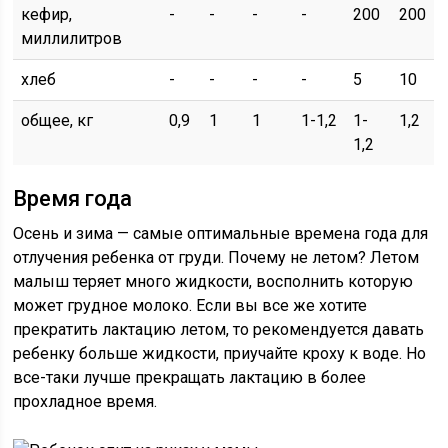
кефир,
-
-
-
-
200
200
миллилитров
хлеб
-
-
-
-
5
10
общее, кг
0,9
1
1
1-1,2
1-
1,2
1,2
Время года
Осень и зима — самые оптимальные времена года для
отлучения ребенка от груди. Почему не летом? Летом
малыш теряет много жидкости, восполнить которую
может грудное молоко. Если вы все же хотите
прекратить лактацию летом, то рекомендуется давать
ребенку больше жидкости, приучайте кроху к воде. Но
все-таки лучше прекращать лактацию в более
прохладное время.