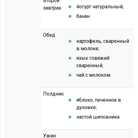
Второй
йогурт натуральный;
завтрак
банан
Обед
картофель, сваренный
в молоке;
язык говяжий
сваренный;
чай с молоком
Полдник
яблоко, печенное в
духовке;
настой шиповника
Ужин