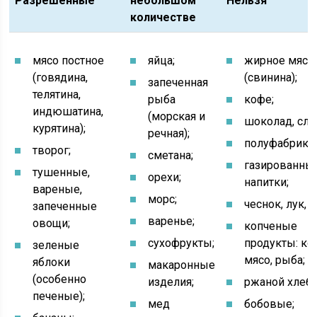
Разрешенные
небольшом
Нельзя
количестве
мясо постное
яйца;
жирное мясо
(говядина,
(свинина);
запеченная
телятина,
рыба
кофе;
индюшатина,
(морская и
шоколад, сла
курятина);
речная);
полуфабрика
творог;
сметана;
газированны
тушенные,
орехи;
напитки;
вареные,
морс;
чеснок, лук, 
запеченные
варенье;
овощи;
копченые
сухофрукты;
продукты: ко
зеленые
мясо, рыба;
яблоки
макаронные
(особенно
изделия;
ржаной хлеб;
печеные);
мед
бобовые;