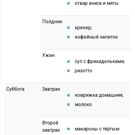
отвар аниса и мяты
Полдник
крекер;
кофейный напиток
Ужин
суп с фрикадельками;
ризотто
Суббота
Завтрак
коврижка домашняя;
молоко
Второй
макароны с тёртым
завтрак