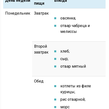
День недели
Блюда
пищи
Понедельник
Завтрак
овсянка;
отвар чабреца и
мелиссы
Второй
хлеб;
завтрак
сыр;
отвар мятный
Обед
котлеты из филе
курицы;
рис отварной;
морс