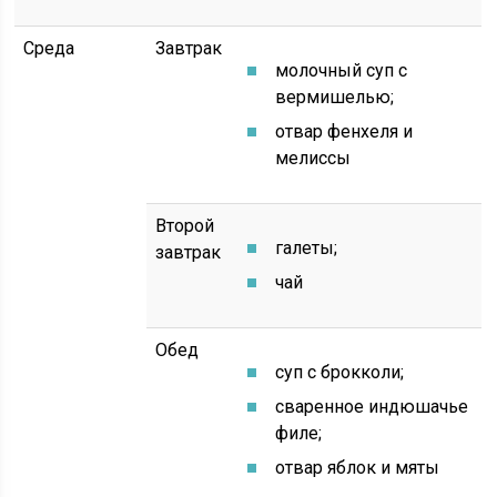
Среда
Завтрак
молочный суп с
вермишелью;
отвар фенхеля и
мелиссы
Второй
галеты;
завтрак
чай
Обед
суп с брокколи;
сваренное индюшачье
филе;
отвар яблок и мяты