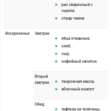
рис сваренный с
сыром;
отвар тмина
Воскресенье
Завтрак
яйца отварные;
хлеб;
сыр;
кофейный напиток
Второй
творожная масса;
завтрак
яблочный компот
Обед
тефтели из телятины;