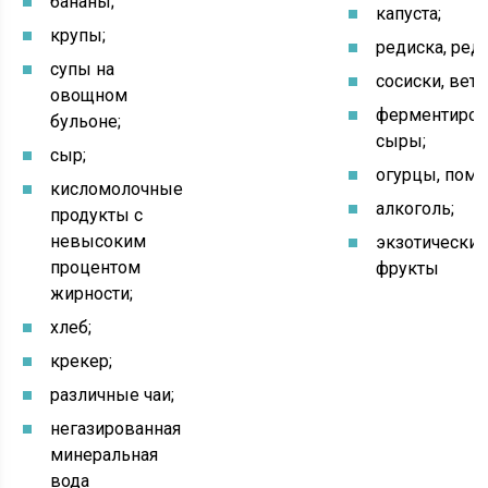
бананы;
капуста;
крупы;
редиска, редь
супы на
сосиски, ветч
овощном
ферментиро
бульоне;
сыры;
сыр;
огурцы, пом
кисломолочные
алкоголь;
продукты с
невысоким
экзотически
процентом
фрукты
жирности;
хлеб;
крекер;
различные чаи;
негазированная
минеральная
вода