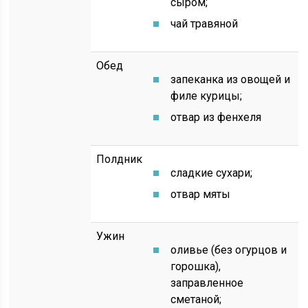
сыром;
чай травяной
Обед
запеканка из овощей и
филе курицы;
отвар из фенхеля
Полдник
сладкие сухари;
отвар мяты
Ужин
оливье (без огурцов и
горошка),
заправленное
сметаной;