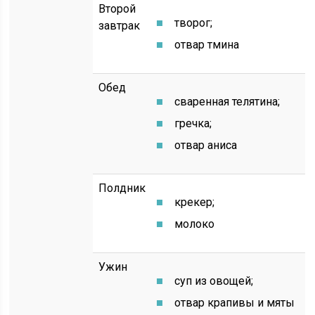
Второй
творог;
завтрак
отвар тмина
Обед
сваренная телятина;
гречка;
отвар аниса
Полдник
крекер;
молоко
Ужин
суп из овощей;
отвар крапивы и мяты