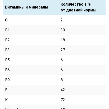
Количество в %
Витамины и минералы
от дневной нормы
С
2
В1
30
В2
18
В3
27
В5
6
В6
6
В9
8
Е
42
К
72