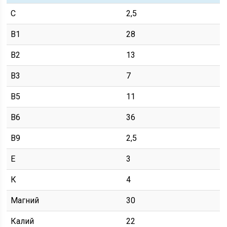
С
2,5
В1
28
В2
13
В3
7
В5
11
В6
36
В9
2,5
Е
3
К
4
Магний
30
Калий
22